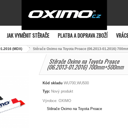
JAK VYMĚNIT STĚRAČE
PLATBA A DOPRAVA ZBOŽÍ
VRÁCE
01.2016 (MDX)
Stěrače Oximo na Toyota Proace (06.2013-01.2016) 70
Stěrače Oximo na Toyota Proace
(06.2013-01.2016) 700mm+500mm
Kód skladu
WU700,WU500
Typ:
Nový produkt
Výrobce:
OXIMO
Stěrače Oximo na Toyota Proace