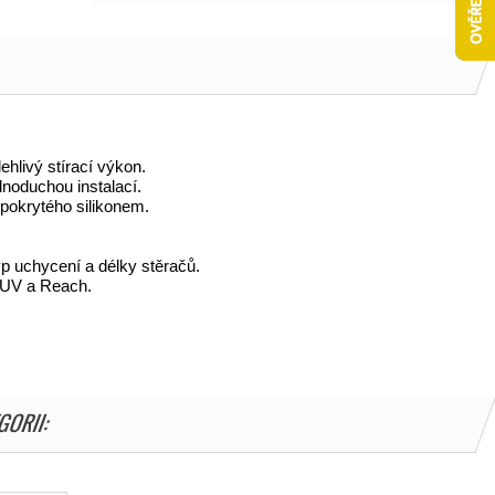
lehlivý stírací výkon.
noduchou instalací.
 pokrytého silikonem.
p uchycení a délky stěračů.
 TUV a Reach.
GORII: