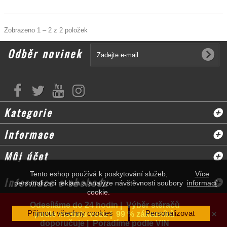
Zobrazeno 1 – 2 z 2 položek
Odběr novinek
Kategorie
Informace
Můj účet
Tento eshop používá k poskytování služeb,
Více
Informace o obchodu
personalizaci reklam a analýze návštěvnosti soubory
informací
cookie.
Odesíláme do 24 hodin | Výběr stěračů
Přijmout všechny cookies
Personalizovat
podle modelu vozu | 99 % zákazníků
×
doporučuje | Poradíme podle VIN